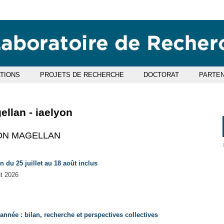
Aller
Navigation
Accès
Connexion
au
directs
contenu
ATIONS
PROJETS DE RECHERCHE
DOCTORAT
PARTEN
ellan - iaelyon
ON MAGELLAN
n du 25 juillet au 18 août inclus
ût 2026
nnée : bilan, recherche et perspectives collectives