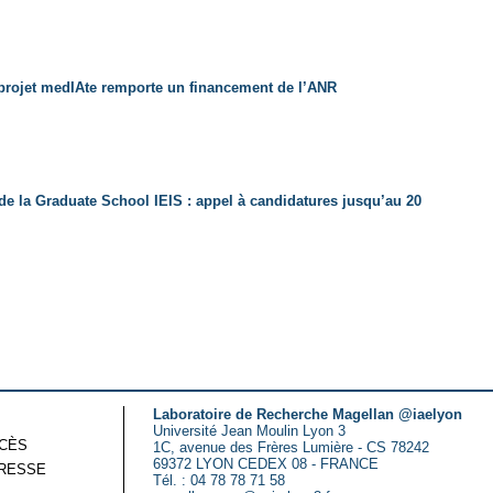
e projet medIAte remporte un financement de l’ANR
de la Graduate School IEIS : appel à candidatures jusqu’au 20
Laboratoire de Recherche Magellan @iaelyon
Université Jean Moulin Lyon 3
CCÈS
1C, avenue des Frères Lumière - CS 78242
69372 LYON CEDEX 08 - FRANCE
RESSE
Tél. : 04 78 78 71 58