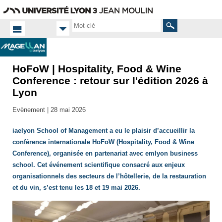
Aller
Navigation
Accès
Connexion
au
directs
contenu
Rechercher
HoFoW | Hospitality, Food & Wine
Accueil FR
Conference : retour sur l'édition 2026 à
Chercheurs
Lyon
du
Laboratoire
Evènement |
28 mai 2026
Magellan -
iaelyon
Centre de
iaelyon School of Management a eu le plaisir d’accueillir la
Recherche
conférence internationale HoFoW (Hospitality, Food & Wine
Stratégie
Conference), organisée en partenariat avec emlyon business
school. Cet événement scientifique consacré aux enjeux
organisationnels des secteurs de l’hôtellerie, de la restauration
et du vin, s’est tenu les 18 et 19 mai 2026.