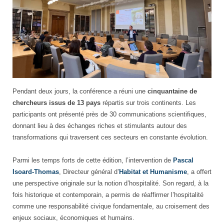
HoFoW
Pendant deux jours, la conférence a réuni une
cinquantaine de
2026
chercheurs issus de 13 pays
répartis sur trois continents. Les
|
participants ont présenté près de 30 communications scientifiques,
Hospitality,
donnant lieu à des échanges riches et stimulants autour des
Food
transformations qui traversent ces secteurs en constante évolution.
&
Wine
Parmi les temps forts de cette édition, l’intervention de
Pascal
Conference
Isoard-Thomas
, Directeur général d’
Habitat et Humanisme
, a offert
une perspective originale sur la notion d’hospitalité. Son regard, à la
fois historique et contemporain, a permis de réaffirmer l’hospitalité
comme une responsabilité civique fondamentale, au croisement des
enjeux sociaux, économiques et humains.