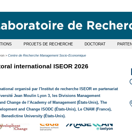
Aller
Navigation
Accès
Connexion
au
directs
contenu
ATIONS
PROJETS DE RECHERCHE
DOCTORAT
PARTEN
yon
Centre de Recherche Management Socio-Economique
oral international ISEOR 2026
ational organisé par l'Institut de recherche ISEOR en partenariat
iversité Jean Moulin Lyon 3, les Divisions Management
and Change de l’Academy of Management (États-Unis), The
evelopment and Change ISODC (États-Unis), Le CNAM (France),
enedictine University (États-Unis).