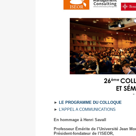
Colloque
►
LE PROGRAMME DU COLLOQUE
et
►
L'APPEL A COMMUNICATIONS
séminaire
En hommage à Henri Savall
doctoral
Professeur Émérite de l’Université Jean Mou
international
Président-fondateur de l’ISEOR,