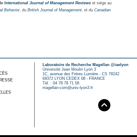
 de
International Journal of Management Reviews
et siège au
al Behavior
, du
British Journal of Management
, et du
Canadian
Laboratoire de Recherche Magellan @iaelyon
Université Jean Moulin Lyon 3
CCÈS
1C, avenue des Frères Lumière - CS 78242
69372 LYON CEDEX 08 - FRANCE
RESSE
Tél. : 04 78 78 71 58
magellan-com@univ-lyon3.fr
ELLES