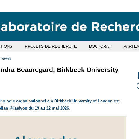
Aller
Navigation
Accès
Connexion
au
directs
contenu
ATIONS
PROJETS DE RECHERCHE
DOCTORAT
PARTEN
 invités
andra Beauregard, Birkbeck University
ologie organisationnelle à Birkbeck University of London est
ellan @iaelyon du 19 au 22 mai 2026.