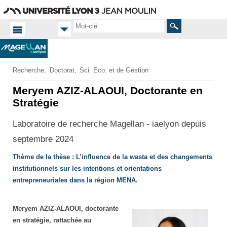
Aller
Navigation
Accès
Connexion
au
directs
contenu
Rechercher
Accueil
Recherche
Doctorat
Sci. Eco. et de Gestion
FR
Doctorat
Meryem AZIZ-ALAOUI, Doctorante en
Liste
Stratégie
des
doctorants
Laboratoire de recherche Magellan - iaelyon depuis
septembre 2024
Thème de la thèse : L’influence de la wasta et des changements
institutionnels sur les intentions et orientations
entrepreneuriales dans la région MENA.
Meryem AZIZ-ALAOUI, doctorante
en stratégie, rattachée au