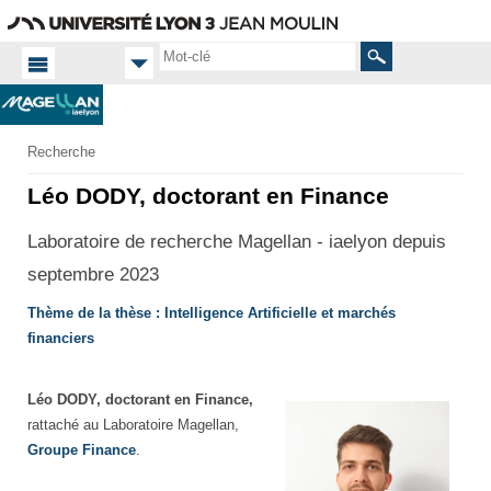
Aller
Navigation
Accès
Connexion
au
directs
contenu
Rechercher
Accueil
Recherche
FR
Doctorat
Léo DODY, doctorant en Finance
Liste
des
Laboratoire de recherche Magellan - iaelyon depuis
doctorants
septembre 2023
Thème de la thèse : Intelligence Artificielle et marchés
financiers
Léo DODY, doctorant en Finance,
rattaché au Laboratoire Magellan,
Groupe Finance
.