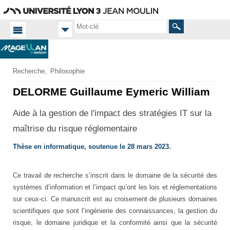
Aller
Navigation
Accès
Connexion
au
directs
contenu
Rechercher
Accueil
Recherche
Philosophie
FR
Doctorat
DELORME Guillaume Eymeric William
Thèses
soutenues
Aide à la gestion de l'impact des stratégies IT sur la
maîtrise du risque réglementaire
Thèse en informatique, soutenue le 28 mars 2023.
Ce travail de recherche s’inscrit dans le domaine de la sécurité des
systèmes d’information et l’impact qu’ont les lois et réglementations
sur ceux-ci. Ce manuscrit est au croisement de plusieurs domaines
scientifiques que sont l’ingénierie des connaissances, la gestion du
risque, le domaine juridique et la conformité ainsi que la sécurité