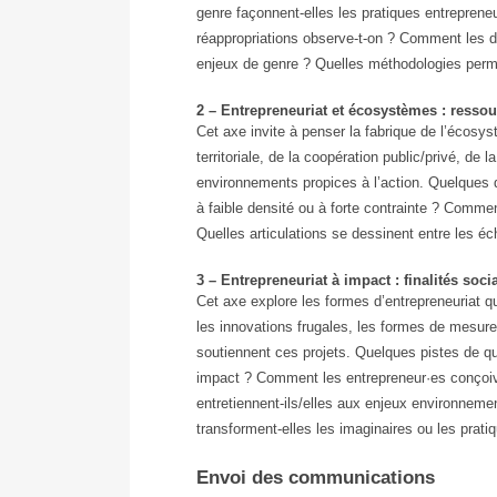
genre façonnent-elles les pratiques entreprene
réappropriations observe-t-on ? Comment les d
enjeux de genre ? Quelles méthodologies permet
2 – Entrepreneuriat et écosystèmes : resso
Cet axe invite à penser la fabrique de l’éco
territoriale, de la coopération public/privé, de
environnements propices à l’action. Quelques 
à faible densité ou à forte contrainte ? Commen
Quelles articulations se dessinent entre les éch
3 – Entrepreneuriat à impact : finalités soc
Cet axe explore les formes d’entrepreneuriat q
les innovations frugales, les formes de mesure
soutiennent ces projets. Quelques pistes de qu
impact ? Comment les entrepreneur·es conçoiven
entretiennent-ils/elles aux enjeux environneme
transforment-elles les imaginaires ou les pra
Envoi des communications