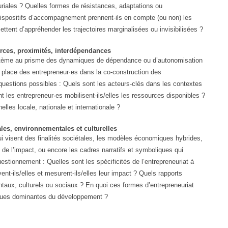
uriales ? Quelles formes de résistances, adaptations ou
ispositifs d’accompagnement prennent-ils en compte (ou non) les
tent d’appréhender les trajectoires marginalisées ou invisibilisées ?
urces, proximités, interdépendances
système au prisme des dynamiques de dépendance ou d’autonomisation
 la place des entrepreneur·es dans la co-construction des
questions possibles : Quels sont les acteurs-clés dans les contextes
t les entrepreneur·es mobilisent-ils/elles les ressources disponibles ?
elles locale, nationale et internationale ?
iales, environnementales et culturelles
ui visent des finalités sociétales, les modèles économiques hybrides,
 de l’impact, ou encore les cadres narratifs et symboliques qui
estionnement : Quelles sont les spécificités de l’entrepreneuriat à
t-ils/elles et mesurent-ils/elles leur impact ? Quels rapports
ntaux, culturels ou sociaux ? En quoi ces formes d’entrepreneuriat
tiques dominantes du développement ?