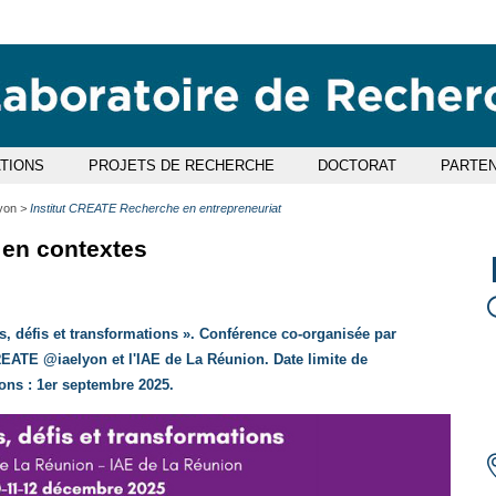
Aller
Navigation
Accès
Connexion
au
directs
contenu
ATIONS
PROJETS DE RECHERCHE
DOCTORAT
PARTEN
yon
Institut CREATE Recherche en entrepreneuriat
 en contextes
, défis et transformations ». Conférence co-organisée par
REATE @iaelyon et l'IAE de La Réunion. Date limite de
ns : 1er septembre 2025.