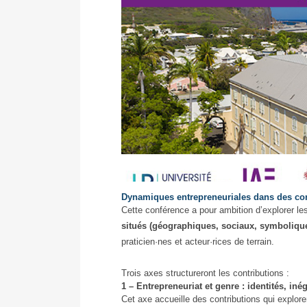
Dynamiques entrepreneuriales dans des con
Colloque
Cette conférence a pour ambition d’explorer l
Entrepreneuriat
situés (géographiques, sociaux, symboliq
praticien·nes et acteur·rices de terrain.
Trois axes structureront les contributions :
1 – Entrepreneuriat et genre : identités, inég
Cet axe accueille des contributions qui explo